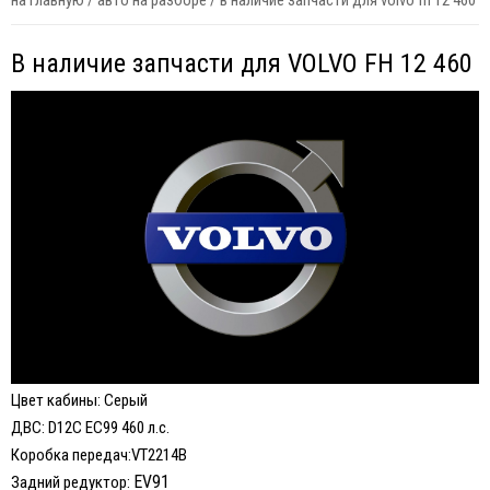
на главную
/
авто на разборе
/
в наличие запчасти для volvo fh 12 460
В наличие запчасти для VOLVO FH 12 460
Цвет кабины: Серый
ДВС: D12C EC99 460 л.с.
Коробка передач:VT2214B
EV91
Задний редуктор: