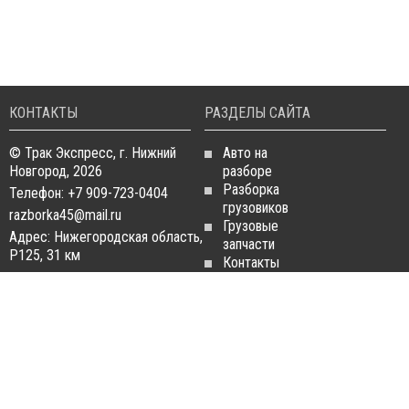
КОНТАКТЫ
РАЗДЕЛЫ САЙТА
© Трак Экспресс, г. Нижний
Авто на
Новгород, 2026
разборе
Разборка
Телефон: +7 909-723-0404
грузовиков
razborka45@mail.ru
Грузовые
Адрес: Нижегородская область,
запчасти
Р125, 31 км
Контакты
Статьи
ЗАПЧАСТИ ДЛЯ
РАЗБОРКА ГРУЗОВИКОВ
ГРУЗОВИКОВ
Разборка
Запчасти
MAN
Man
Разборка
Запчасти Daf
Daf