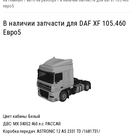
на главную
/
авто на разборе
/
в наличии запчасти для daf xf 105.460
евро5
В наличии запчасти для DAF XF 105.460
Евро5
Цвет кабины: Белый
ДВС: MX 340S2 460 л.с. PACCAR
Коробка передач: ASTRONIC 12 AS 2331 TD /1681731/