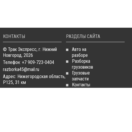
КОНТАКТЫ
РАЗДЕЛЫ САЙТА
© Трак Экспресс, г. Нижний
Авто на
Новгород, 2026
разборе
Разборка
Телефон: +7 909-723-0404
грузовиков
razborka45@mail.ru
Грузовые
Адрес: Нижегородская область,
запчасти
Р125, 31 км
Контакты
Статьи
ЗАПЧАСТИ ДЛЯ
РАЗБОРКА ГРУЗОВИКОВ
ГРУЗОВИКОВ
Разборка
Запчасти
MAN
Man
Разборка
Запчасти Daf
Daf