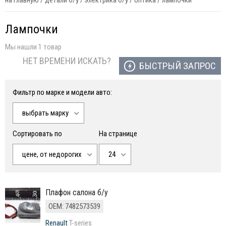
на главную
/
детали б/у
/
электрика б/у
/
оптика
/
лампочки
Лампочки
Мы нашли 1 товар
НЕТ ВРЕМЕНИ ИСКАТЬ?
БЫСТРЫЙ ЗАПРОС
Фильтр по марке и модели авто:
выбрать марку
Сортировать по
На странице
цене, от недорогих
24
плафон салона б/у
ОЕМ: 7482573539
Renault
T-series