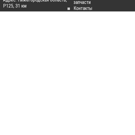
запчасти
Р125, 31 км
Контакты
Статьи
ЗАПЧАСТИ ДЛЯ
РАЗБОРКА ГРУЗОВИКОВ
ГРУЗОВИКОВ
Разборка
Запчасти
MAN
Man
Разборка
Запчасти Daf
Daf
Запчасти
Разборка
Iveco
Iveco
Запчасти
Разборка
Scania
Renault
Запчасти
Разборка
Volvo FH
Scania
Запчасти
Разборка
Mercedes-
Volvo FH
Benz
Разборка
Запчасти
Mercedes-
Renault
Benz