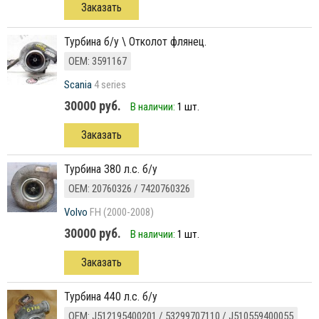
Заказать
Турбина б/у \ Отколот флянец.
ОЕМ: 3591167
Scania
4 series
30000 руб.
В наличии:
1 шт.
Заказать
турбина 380 л.с. б/у
ОЕМ: 20760326 / 7420760326
Volvo
FH (2000-2008)
30000 руб.
В наличии:
1 шт.
Заказать
турбина 440 л.с. б/у
ОЕМ: J512195400201 / 53299707110 / J510559400055