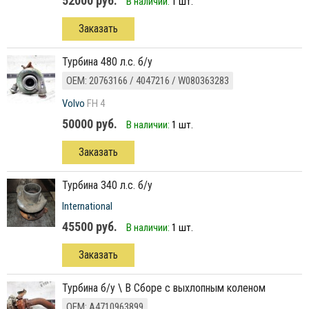
52000 руб.
В наличии:
1 шт.
Заказать
турбина 480 л.с. б/у
ОЕМ: 20763166 / 4047216 / W080363283
Volvo
FH 4
50000 руб.
В наличии:
1 шт.
Заказать
турбина 340 л.с. б/у
International
45500 руб.
В наличии:
1 шт.
Заказать
Турбина б/у \ В Сборе с выхлопным коленом
ОЕМ: A4710963899