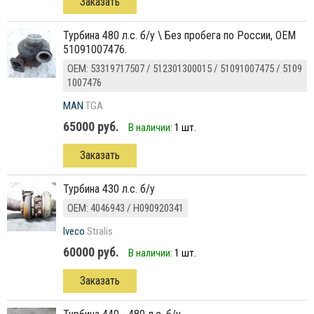
Заказать
турбина 480 л.с. б/у \ Без пробега по России, ОЕМ
51091007476.
ОЕМ: 53319717507 / 512301300015 / 51091007475 / 5109
1007476
MAN
TGA
65000 руб.
В наличии:
1 шт.
Заказать
турбина 430 л.с. б/у
ОЕМ: 4046943 / Н090920341
Iveco
Stralis
60000 руб.
В наличии:
1 шт.
Заказать