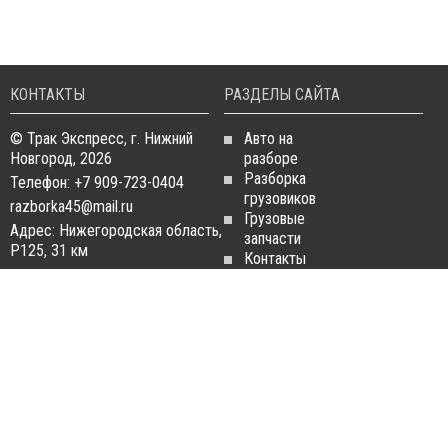
КОНТАКТЫ
РАЗДЕЛЫ САЙТА
© Трак Экспресс, г. Нижний
Авто на
Новгород, 2026
разборе
Разборка
Телефон: +7 909-723-0404
грузовиков
razborka45@mail.ru
Грузовые
Адрес: Нижегородская область,
запчасти
Р125, 31 км
Контакты
Статьи
ЗАПЧАСТИ ДЛЯ
РАЗБОРКА ГРУЗОВИКОВ
ГРУЗОВИКОВ
Разборка
Запчасти
MAN
Man
Разборка
Запчасти Daf
Daf
Запчасти
Разборка
Iveco
Iveco