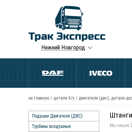
Нижний Новгород
на главную
/
детали б/у
/
двигатели (двс), детали двс
Штанги
Подушки Двигателя (ДВС)
Мы нашли 2
Турбины воздушные