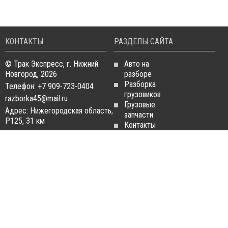
КОНТАКТЫ
РАЗДЕЛЫ САЙТА
© Трак Экспресс, г. Нижний
Авто на
Новгород, 2026
разборе
Разборка
Телефон: +7 909-723-0404
грузовиков
razborka45@mail.ru
Грузовые
Адрес: Нижегородская область,
запчасти
Р125, 31 км
Контакты
Статьи
ЗАПЧАСТИ ДЛЯ
РАЗБОРКА ГРУЗОВИКОВ
ГРУЗОВИКОВ
Разборка
Запчасти
MAN
Man
Разборка
Запчасти Daf
Daf
Запчасти
Разборка
Iveco
Iveco