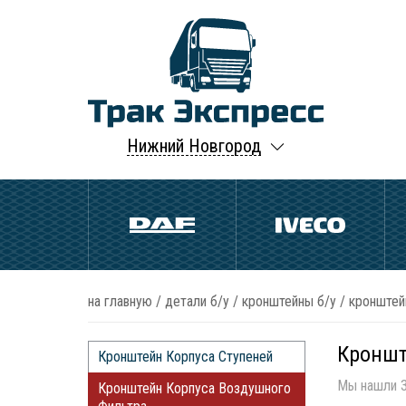
Нижний Новгород
на главную
/
детали б/у
/
кронштейны б/у
/
кронштей
Кроншт
Кронштейн Корпуса Ступеней
Мы нашли 3
Кронштейн Корпуса Воздушного