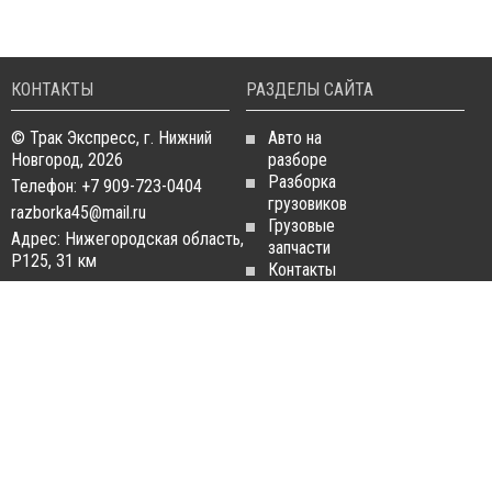
КОНТАКТЫ
РАЗДЕЛЫ САЙТА
© Трак Экспресс, г. Нижний
Авто на
Новгород, 2026
разборе
Разборка
Телефон: +7 909-723-0404
грузовиков
razborka45@mail.ru
Грузовые
Адрес: Нижегородская область,
запчасти
Р125, 31 км
Контакты
Статьи
ЗАПЧАСТИ ДЛЯ
РАЗБОРКА ГРУЗОВИКОВ
ГРУЗОВИКОВ
Разборка
Запчасти
MAN
Man
Разборка
Запчасти Daf
Daf
Запчасти
Разборка
Iveco
Iveco