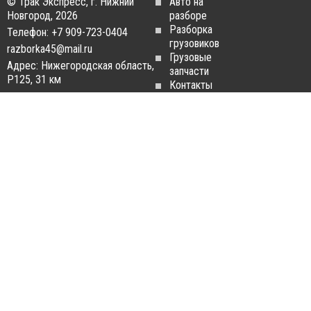
© Трак Экспресс, г. Нижний
Авто на
Новгород, 2026
разборе
Разборка
Телефон: +7 909-723-0404
грузовиков
razborka45@mail.ru
Грузовые
Адрес: Нижегородская область,
запчасти
Р125, 31 км
Контакты
Статьи
ЗАПЧАСТИ ДЛЯ
РАЗБОРКА ГРУЗОВИКОВ
ГРУЗОВИКОВ
Разборка
Запчасти
MAN
Man
Разборка
Запчасти Daf
Daf
Запчасти
Разборка
Iveco
Iveco
Запчасти
Разборка
Scania
Renault
Запчасти
Разборка
Volvo FH
Scania
Запчасти
Разборка
Mercedes-
Volvo FH
Benz
Разборка