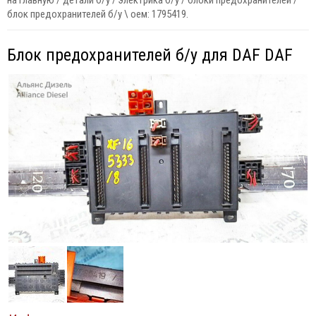
на главную
/
детали б/у
/
электрика б/у
/
блоки предохранителей
/
блок предохранителей б/у \ оем: 1795419.
Блок предохранителей б/у для DAF DAF