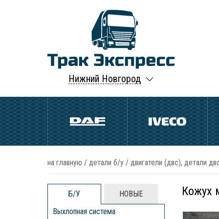
Нижний Новгород
на главную
/
детали б/у
/
двигатели (двс), детали двс
Кожух м
Б/У
НОВЫЕ
Выхлопная система