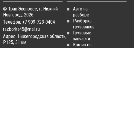
© Трак Экспресс, г. Нижний
Авто на
Новгород, 2026
разборе
Разборка
Телефон: +7 909-723-0404
грузовиков
razborka45@mail.ru
Грузовые
Адрес: Нижегородская область,
запчасти
Р125, 31 км
Контакты
Статьи
ЗАПЧАСТИ ДЛЯ
РАЗБОРКА ГРУЗОВИКОВ
ГРУЗОВИКОВ
Разборка
Запчасти
MAN
Man
Разборка
Запчасти Daf
Daf
Запчасти
Разборка
Iveco
Iveco
Запчасти
Разборка
Scania
Renault
Запчасти
Разборка
Volvo FH
Scania
Запчасти
Разборка