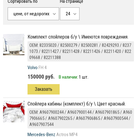
Сортировать по
На странице
цене, от недорогих
24
Комплект спойлеров б/у \ Имеются повреждения.
ОЕМ: 82335020 / 82500279 / 82500281 / 82429293 / 8237
1073 / 82211427 / 82211428 / 82211426 / 82211420 / 822
09668 / 82211388
Volvo
FH 4
150000 руб.
В наличии:
1 шт.
Заказать
Спойлера кабины (комплект) б/у \ Цвет красный.
ОЕМ: A9607900244 / A9607900144 / A9607901865 / A960
7906665 / A9607902265 / A9607906865 / A9607900544 /
A9607907544
Mercedes-Benz
Actros MP4