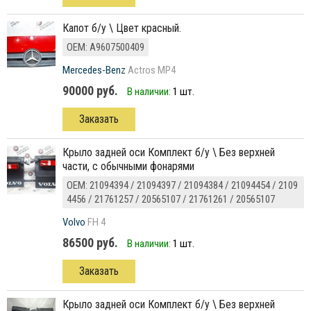
Капот б/у \ Цвет красный.
ОЕМ: A9607500409
Mercedes-Benz
Actros MP4
90000 руб.
В наличии:
1 шт.
Заказать
Крыло задней оси Комплект б/у \ Без верхней
части, с обычными фонарями
ОЕМ: 21094394 / 21094397 / 21094384 / 21094454 / 2109
4456 / 21761257 / 20565107 / 21761261 / 20565107
Volvo
FH 4
86500 руб.
В наличии:
1 шт.
Заказать
Крыло задней оси Комплект б/у \ Без верхней