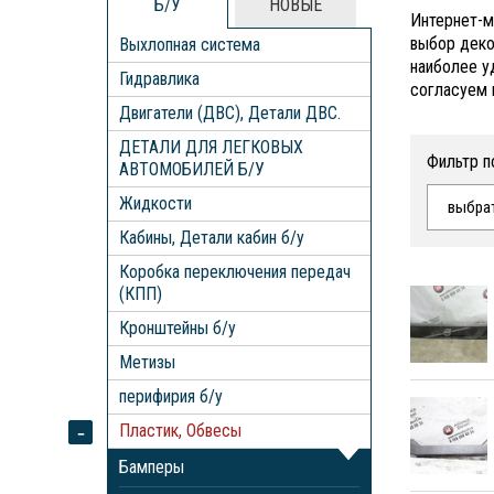
Б/У
НОВЫЕ
Интернет-м
выбор деко
Выхлопная система
наиболее у
Гидравлика
согласуем 
Двигатели (ДВС), Детали ДВС.
ДЕТАЛИ ДЛЯ ЛЕГКОВЫХ
Фильтр п
АВТОМОБИЛЕЙ Б/У
Жидкости
выбра
Кабины, Детали кабин б/у
Коробка переключения передач
(КПП)
Кронштейны б/у
Метизы
перифирия б/у
Пластик, Обвесы
Бамперы