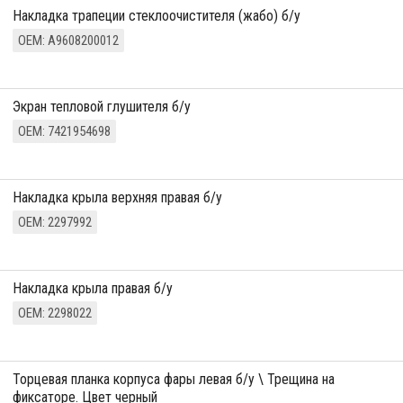
Накладка трапеции стеклоочистителя (жабо) б/у
ОЕМ: A9608200012
Экран тепловой глушителя б/у
ОЕМ: 7421954698
Накладка крыла верхняя правая б/у
ОЕМ: 2297992
Накладка крыла правая б/у
ОЕМ: 2298022
торцевая планка корпуса фары левая б/у \ Трещина на
фиксаторе. Цвет черный