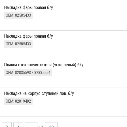
накладка фары правая б/у
ОЕМ: 82585433
накладка фары правая б/у
ОЕМ: 82585433
Планка стеклоочистителя (угол левый) б/у
ОЕМ: 82835593 / 82835554
накладка на корпус ступеней лев. б/у
ОЕМ: 82819482
...