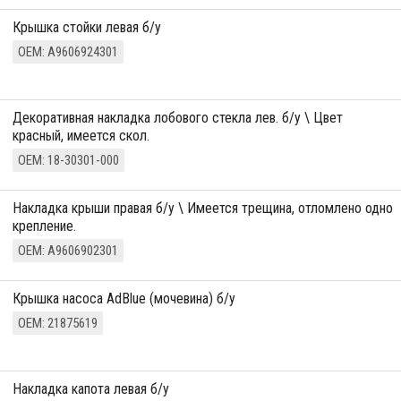
Крышка стойки левая б/у
ОЕМ: A9606924301
декоративная накладка лобового стекла лев. б/у \ Цвет
красный, имеется скол.
ОЕМ: 18-30301-000
Накладка крыши правая б/у \ Имеется трещина, отломлено одно
крепление.
ОЕМ: A9606902301
Крышка насоса AdBlue (мочевина) б/у
ОЕМ: 21875619
Накладка капота левая б/у