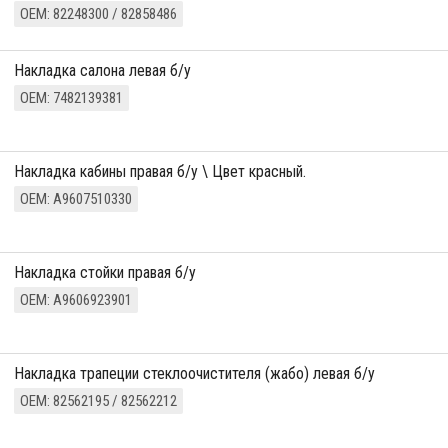
ОЕМ: 82248300 / 82858486
накладка салона левая б/у
ОЕМ: 7482139381
Накладка кабины правая б/у \ Цвет красный.
ОЕМ: A9607510330
Накладка стойки правая б/у
ОЕМ: A9606923901
накладка трапеции стеклоочистителя (жабо) левая б/у
ОЕМ: 82562195 / 82562212