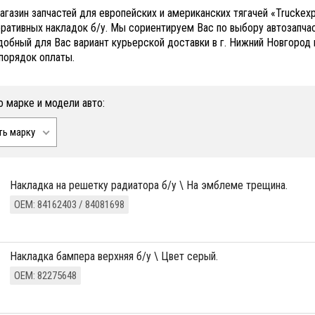
агазин запчастей для европейских и американских тягачей «Trucke
ративных накладок б/у. Мы сориентируем Вас по выбору автозапча
добный для Вас вариант курьерской доставки в г. Нижний Новгород 
порядок оплаты.
о марке и модели авто:
ть марку
накладка на решетку радиатора б/у \ На эмблеме трещина.
ОЕМ: 84162403 / 84081698
накладка бампера верхняя б/у \ Цвет серый.
ОЕМ: 82275648