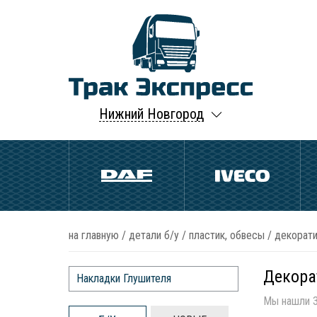
Нижний Новгород
на главную
/
детали б/у
/
пластик, обвесы
/
декорати
Декора
Накладки Глушителя
Мы нашли 3