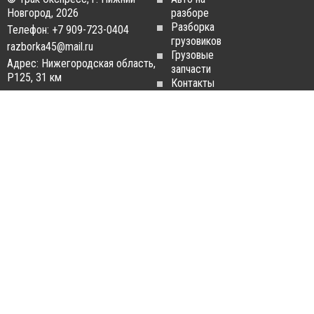
Новгород, 2026
разборе
Разборка
Телефон: +7 909-723-0404
грузовиков
razborka45@mail.ru
Грузовые
Адрес: Нижегородская область,
запчасти
Р125, 31 км
Контакты
Статьи
ЗАПЧАСТИ ДЛЯ
РАЗБОРКА ГРУЗОВИКОВ
ГРУЗОВИКОВ
Разборка
Запчасти
MAN
Man
Разборка
Запчасти Daf
Daf
Запчасти
Разборка
Iveco
Iveco
Запчасти
Разборка
Scania
Renault
Запчасти
Разборка
Volvo FH
Scania
Запчасти
Разборка
Mercedes-
Volvo FH
Benz
Разборка