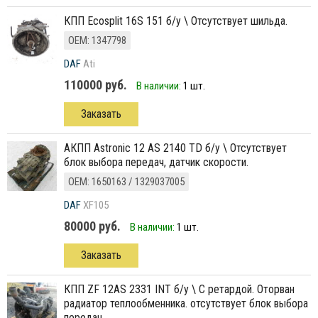
КПП Ecosplit 16S 151 б/у \ Отсутствует шильда.
ОЕМ: 1347798
DAF
Ati
110000 руб.
В наличии:
1 шт.
Заказать
АКПП Astronic 12 AS 2140 TD б/у \ Отсутствует
блок выбора передач, датчик скорости.
ОЕМ: 1650163 / 1329037005
DAF
XF105
80000 руб.
В наличии:
1 шт.
Заказать
КПП ZF 12AS 2331 INT б/у \ C ретардой. Оторван
радиатор теплообменника. отсутствует блок выбора
передач.