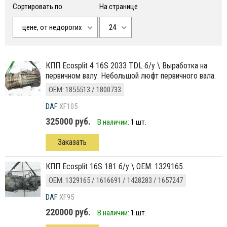
Сортировать по
На странице
цене, от недорогих
24
КПП Ecosplit 4 16S 2033 TDL б/у \ Выработка на
первичном валу. Небольшой люфт первичного вала.
ОЕМ: 1855513 / 1800733
DAF
XF105
325000 руб.
В наличии:
1 шт.
Заказать
КПП Ecosplit 16S 181 б/у \ ОЕМ: 1329165.
ОЕМ: 1329165 / 1616691 / 1428283 / 1657247
DAF
XF95
220000 руб.
В наличии:
1 шт.