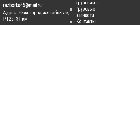
грузовиков
razborka45@mail.ru
Грузовые
Адрес: Нижегородская область,
запчасти
Р125, 31 км
Контакты
Статьи
ЗАПЧАСТИ ДЛЯ
РАЗБОРКА ГРУЗОВИКОВ
ГРУЗОВИКОВ
Разборка
Запчасти
MAN
Man
Разборка
Запчасти Daf
Daf
Запчасти
Разборка
Iveco
Iveco
Запчасти
Разборка
Scania
Renault
Запчасти
Разборка
Volvo FH
Scania
Запчасти
Разборка
Mercedes-
Volvo FH
Benz
Разборка
Запчасти
Mercedes-
Renault
Benz