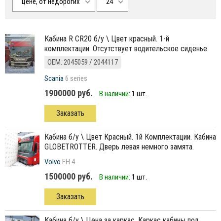
цене, от недорогих
24
Кабина R CR20 б/у \ Цвет красный. 1-й
комплектации. Отсутствует водительское сиденье.
ОЕМ: 2045059 / 2044117
Scania
6 series
1900000 руб.
В наличии:
1 шт.
Заказать
кабина б/у \ Цвет Красный. 1й Комплектации. Кабина
GLOBETROTTER. Дверь левая немного замята.
Volvo
FH 4
1500000 руб.
В наличии:
1 шт.
Заказать
кабина б/у \ Цена за каркас. Каркас кабины под