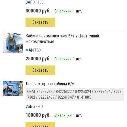
DAF
XF105
300000 руб.
В наличии:
1 шт.
Заказать
кабина некомплектная б/у \ Цвет синий.
Некомплектная
MAN
TGX
250000 руб.
В наличии:
1 шт.
Заказать
Левая сторона кабины б/у
ОЕМ: 84223762 / 84225322 / 84225324 / 82297454 / 8229
7302 / 82282407 / 82241847 / 8141005
Volvo
FH 4
180000 руб.
В наличии:
1 шт.
Заказать