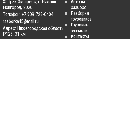
© Трак Экспресс, г. Нижний
Авто на
Новгород, 2026
разборе
Разборка
Телефон: +7 909-723-0404
грузовиков
razborka45@mail.ru
Грузовые
Адрес: Нижегородская область,
запчасти
Р125, 31 км
Контакты
Статьи
ЗАПЧАСТИ ДЛЯ
РАЗБОРКА ГРУЗОВИКОВ
ГРУЗОВИКОВ
Разборка
Запчасти
MAN
Man
Разборка
Запчасти Daf
Daf
Запчасти
Разборка
Iveco
Iveco
Запчасти
Разборка
Scania
Renault
Запчасти
Разборка
Volvo FH
Scania
Запчасти
Разборка
Mercedes-
Volvo FH