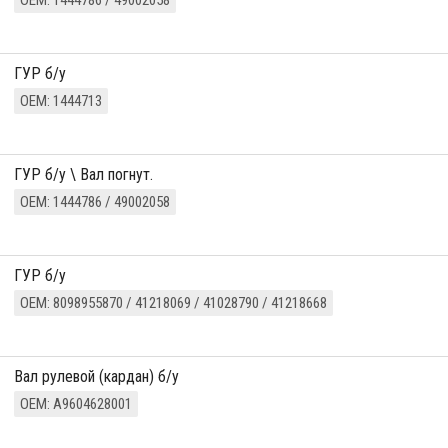
ОЕМ: 1444786 / 49002058
ГУР б/у
ОЕМ: 1444713
ГУР б/у \ Вал погнут.
ОЕМ: 1444786 / 49002058
ГУР б/у
ОЕМ: 8098955870 / 41218069 / 41028790 / 41218668
Вал рулевой (кардан) б/у
ОЕМ: A9604628001