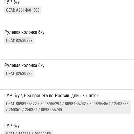
ГУР б/у
ОЕМ: A9614601500
рулевая колонка б/у
ОЕМ: 82630789
рулевая колонка б/у
ОЕМ: 82630789
ГУР б/у \ Без пробега по России. длинный шток.
ОЕМ: 8098955322 / 8098955294 / 8098955742 / 8098955864 / 2503538
/ 250361 / 250354 / 8098955740
ГУР б/у