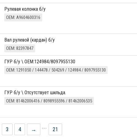
Рулевая колонка б/у
ОЕМ: A9604600316
вал рулевой (кардан) б/у
ОЕМ: 82397847
ГУР б/у \ ОЕМ:124984/8097955130
ОЕМ: 1291050 / 144478 / 504269 / 124984 / 8097955130
ГУР б/у \ Отсутствует шильда.
ОЕМ: 81462006416 / 8098955596 / 81462006535
...
3
4
→
21