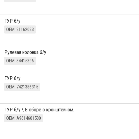
ГУР б/у
ОЕМ: 21162023
Рулевая колонка б/у
ОЕМ: 84415396
ГУР б/у
ОЕМ: 7421386315
ГУР б/у \ В сборе с кронштейном.
ОЕМ: A9614601500