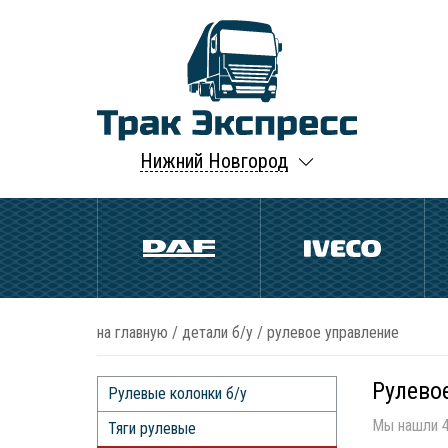
Нижний Новгород
на главную
/
детали б/у
/
рулевое управление
Рулево
Рулевые колонки б/у
Мы нашли 4
Тяги рулевые