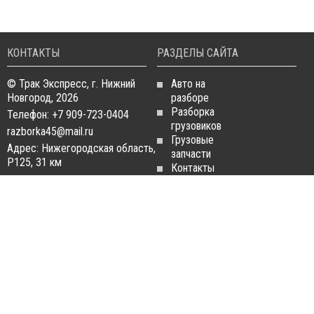
КОНТАКТЫ
РАЗДЕЛЫ САЙТА
© Трак Экспресс, г. Нижний
Авто на
Новгород, 2026
разборе
Разборка
Телефон: +7 909-723-0404
грузовиков
razborka45@mail.ru
Грузовые
Адрес: Нижегородская область,
запчасти
Р125, 31 км
Контакты
Статьи
ЗАПЧАСТИ ДЛЯ
РАЗБОРКА ГРУЗОВИКОВ
ГРУЗОВИКОВ
Разборка
Запчасти
MAN
Man
Разборка
Запчасти Daf
Daf
Запчасти
Разборка
Iveco
Iveco
Запчасти
Разборка