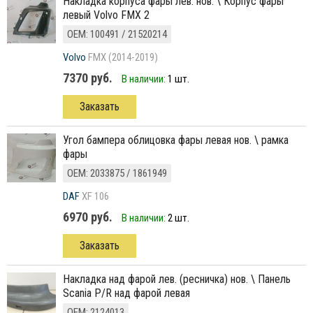
накладка корпуса фары лев. нов. \ Корпус фары
левый Volvo FMX 2
ОЕМ: 100491 / 21520214
Volvo
FMX (2014-2019)
7370 руб.
В наличии:
1 шт.
Заказать
угол бампера облицовка фары левая нов. \ рамка
фары
ОЕМ: 2033875 / 1861949
DAF
XF 106
6970 руб.
В наличии:
2 шт.
Заказать
Накладка над фарой лев. (ресничка) нов. \ Панель
Scania P/R над фарой левая
ОЕМ: 2124013