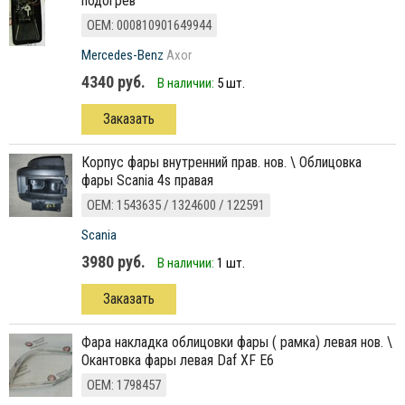
подогрев
ОЕМ: 000810901649944
Mercedes-Benz
Axor
4340 руб.
В наличии:
5 шт.
Заказать
корпус фары внутренний прав. нов. \ Облицовка
фары Scania 4s правая
ОЕМ: 1543635 / 1324600 / 122591
Scania
3980 руб.
В наличии:
1 шт.
Заказать
фара накладка облицовки фары ( рамка) левая нов. \
Окантовка фары левая Daf XF E6
ОЕМ: 1798457