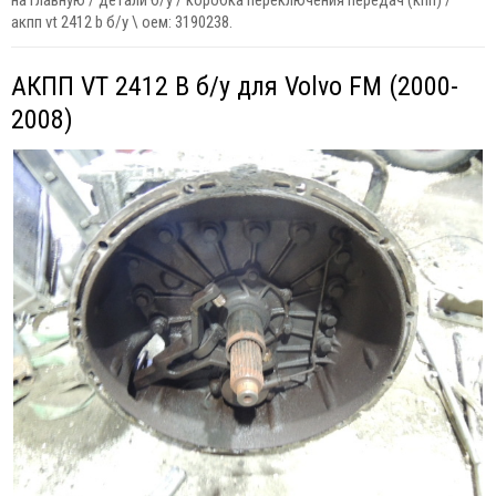
на главную
/
детали б/у
/
коробка переключения передач (кпп)
/
акпп vt 2412 b б/у \ оем: 3190238.
АКПП VT 2412 B б/у для Volvo FM (2000-
2008)