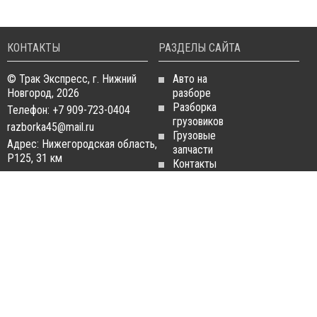
КОНТАКТЫ
РАЗДЕЛЫ САЙТА
© Трак Экспресс, г. Нижний
Авто на
Новгород, 2026
разборе
Разборка
Телефон: +7 909-723-0404
грузовиков
razborka45@mail.ru
Грузовые
Адрес: Нижегородская область,
запчасти
Р125, 31 км
Контакты
Статьи
ЗАПЧАСТИ ДЛЯ
РАЗБОРКА ГРУЗОВИКОВ
ГРУЗОВИКОВ
Разборка
Запчасти
MAN
Man
Разборка
Запчасти Daf
Daf
Запчасти
Разборка
Iveco
Iveco
Запчасти
Разборка