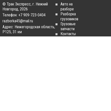
© Трак Экспресс, г. Нижний
Авто на
Новгород, 2026
разборе
Разборка
Телефон: +7 909-723-0404
грузовиков
razborka45@mail.ru
Грузовые
Адрес: Нижегородская область,
запчасти
Р125, 31 км
Контакты
Статьи
ЗАПЧАСТИ ДЛЯ
РАЗБОРКА ГРУЗОВИКОВ
ГРУЗОВИКОВ
Разборка
Запчасти
MAN
Man
Разборка
Запчасти Daf
Daf
Запчасти
Разборка
Iveco
Iveco
Запчасти
Разборка
Scania
Renault
Запчасти
Разборка
Volvo FH
Scania
Запчасти
Разборка
Mercedes-
Volvo FH