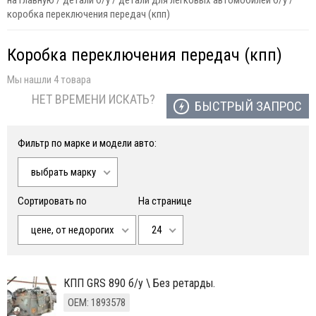
на главную
/
детали б/у
/
детали для легковых автомобилей б/у
/
коробка переключения передач (кпп)
Коробка переключения передач (кпп)
Мы нашли 4 товара
НЕТ ВРЕМЕНИ ИСКАТЬ?
БЫСТРЫЙ ЗАПРОС
Фильтр по марке и модели авто:
выбрать марку
Сортировать по
На странице
цене, от недорогих
24
КПП GRS 890 б/у \ Без ретарды.
ОЕМ: 1893578