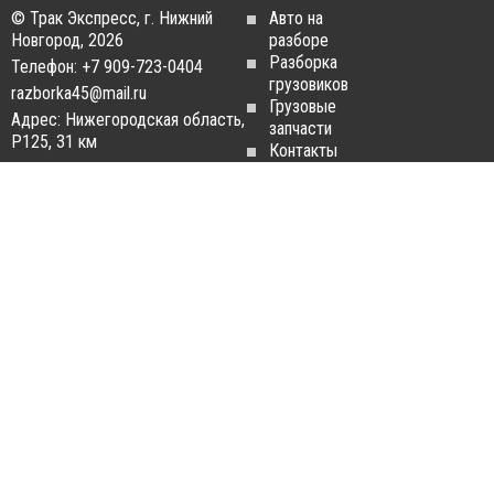
© Трак Экспресс, г. Нижний
Авто на
Новгород, 2026
разборе
Разборка
Телефон: +7 909-723-0404
грузовиков
razborka45@mail.ru
Грузовые
Адрес: Нижегородская область,
запчасти
Р125, 31 км
Контакты
Статьи
ЗАПЧАСТИ ДЛЯ
РАЗБОРКА ГРУЗОВИКОВ
ГРУЗОВИКОВ
Разборка
Запчасти
MAN
Man
Разборка
Запчасти Daf
Daf
Запчасти
Разборка
Iveco
Iveco
Запчасти
Разборка
Scania
Renault
Запчасти
Разборка
Volvo FH
Scania
Запчасти
Разборка
Mercedes-
Volvo FH