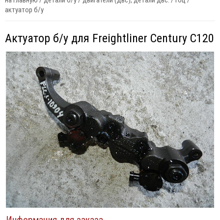
на главную
/
детали б/у
/
двигатели (двс), детали двс.
/
гбц
/
актуатор б/у
Актуатор б/у для Freightliner Century C120