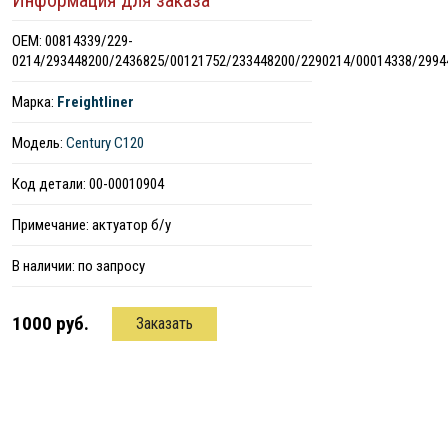
Информация для заказа
ОЕМ: 00814339/229-
0214/293448200/2436825/00121752/233448200/2290214/00014338/2994
Марка:
Freightliner
Модель:
Century C120
Код детали: 00-00010904
Примечание: актуатор б/у
В наличии:
по запросу
1000 руб.
Заказать