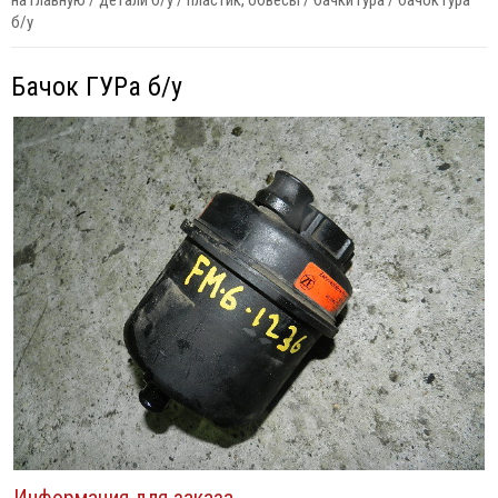
на главную
/
детали б/у
/
пластик, обвесы
/
бачки гура
/
бачок гура
б/у
Бачок ГУРа б/у