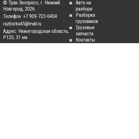
© Трак Экспресс, г. Нижний
Авто на
Новгород, 2026
разборе
Разборка
Телефон: +7 909-723-0404
грузовиков
razborka45@mail.ru
Грузовые
Адрес: Нижегородская область,
запчасти
Р125, 31 км
Контакты
Статьи
ЗАПЧАСТИ ДЛЯ
РАЗБОРКА ГРУЗОВИКОВ
ГРУЗОВИКОВ
Разборка
Запчасти
MAN
Man
Разборка
Запчасти Daf
Daf
Запчасти
Разборка
Iveco
Iveco
Запчасти
Разборка
Scania
Renault
Запчасти
Разборка
Volvo FH
Scania
Запчасти
Разборка
Mercedes-
Volvo FH