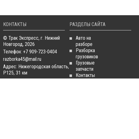
КОНТАКТЫ
РАЗДЕЛЫ САЙТА
© Трак Экспресс, г. Нижний
Авто на
Новгород, 2026
разборе
Разборка
Телефон: +7 909-723-0404
грузовиков
razborka45@mail.ru
Грузовые
Адрес: Нижегородская область,
запчасти
Р125, 31 км
Контакты
Статьи
ЗАПЧАСТИ ДЛЯ
РАЗБОРКА ГРУЗОВИКОВ
ГРУЗОВИКОВ
Разборка
Запчасти
MAN
Man
Разборка
Запчасти Daf
Daf
Запчасти
Разборка
Iveco
Iveco
Запчасти
Разборка