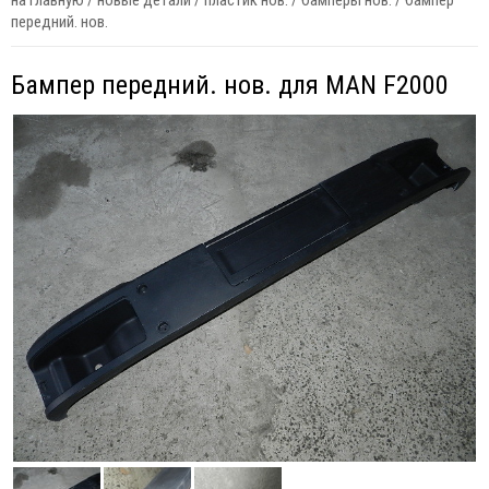
на главную
/
новые детали
/
пластик нов.
/
бамперы нов.
/
бампер
передний. нов.
Бампер передний. нов. для MAN F2000