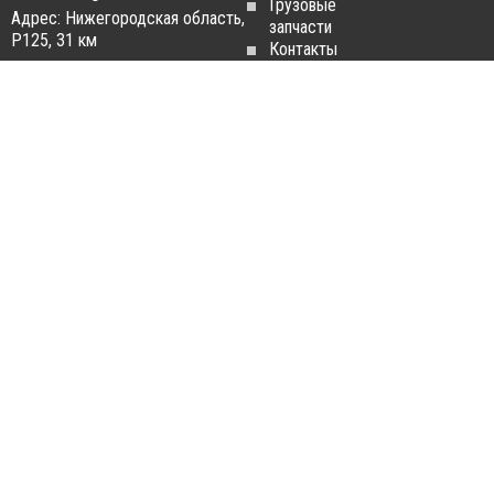
Грузовые
Адрес: Нижегородская область,
запчасти
Р125, 31 км
Контакты
Статьи
ЗАПЧАСТИ ДЛЯ
РАЗБОРКА ГРУЗОВИКОВ
ГРУЗОВИКОВ
Разборка
Запчасти
MAN
Man
Разборка
Запчасти Daf
Daf
Запчасти
Разборка
Iveco
Iveco
Запчасти
Разборка
Scania
Renault
Запчасти
Разборка
Volvo FH
Scania
Запчасти
Разборка
Mercedes-
Volvo FH
Benz
Разборка
Запчасти
Mercedes-
Renault
Benz