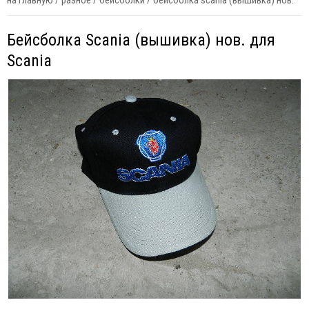
на главную
/
разное
/
бейсболки
/
бейсболка scania (вышивка) нов.
Бейсболка Scania (вышивка) нов. для
Scania