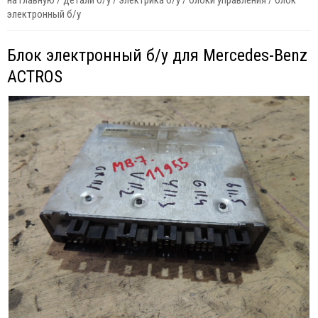
на главную
/
детали б/у
/
электрика б/у
/
блоки управления
/
блок
электронный б/у
Блок электронный б/у для Mercedes-Benz
ACTROS