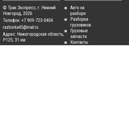
© Трак Экспресс, г. Нижний
Авто на
Новгород, 2026
разборе
Разборка
Телефон: +7 909-723-0404
грузовиков
razborka45@mail.ru
Грузовые
Адрес: Нижегородская область,
запчасти
Р125, 31 км
Контакты
Статьи
ЗАПЧАСТИ ДЛЯ
РАЗБОРКА ГРУЗОВИКОВ
ГРУЗОВИКОВ
Разборка
Запчасти
MAN
Man
Разборка
Запчасти Daf
Daf
Запчасти
Разборка
Iveco
Iveco
Запчасти
Разборка
Scania
Renault
Запчасти
Разборка
Volvo FH
Scania
Запчасти
Разборка