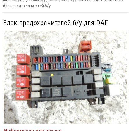
на главную
/
детали б/у
/
электрика б/у
/
блоки предохранителей
/
блок предохранителей б/у
Блок предохранителей б/у для DAF