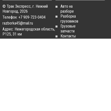
© Трак Экспресс, г. Нижний
Авто на
Новгород, 2026
разборе
Разборка
Телефон: +7 909-723-0404
грузовиков
razborka45@mail.ru
Грузовые
Адрес: Нижегородская область,
запчасти
Р125, 31 км
Контакты
Статьи
ЗАПЧАСТИ ДЛЯ
РАЗБОРКА ГРУЗОВИКОВ
ГРУЗОВИКОВ
Разборка
Запчасти
MAN
Man
Разборка
Запчасти Daf
Daf
Запчасти
Разборка
Iveco
Iveco
Запчасти
Разборка
Scania
Renault
Запчасти
Разборка
Volvo FH
Scania
Запчасти
Разборка