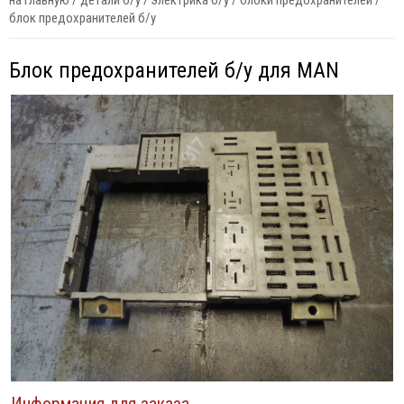
на главную
/
детали б/у
/
электрика б/у
/
блоки предохранителей
/
блок предохранителей б/у
Блок предохранителей б/у для MAN