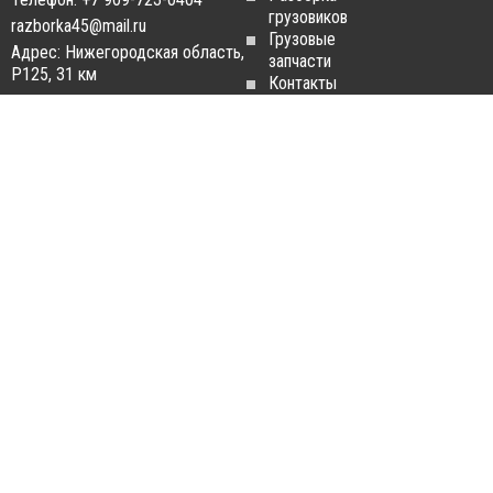
грузовиков
razborka45@mail.ru
Грузовые
Адрес: Нижегородская область,
запчасти
Р125, 31 км
Контакты
Статьи
ЗАПЧАСТИ ДЛЯ
РАЗБОРКА ГРУЗОВИКОВ
ГРУЗОВИКОВ
Разборка
Запчасти
MAN
Man
Разборка
Запчасти Daf
Daf
Запчасти
Разборка
Iveco
Iveco
Запчасти
Разборка
Scania
Renault
Запчасти
Разборка
Volvo FH
Scania
Запчасти
Разборка
Mercedes-
Volvo FH
Benz
Разборка
Запчасти
Mercedes-
Renault
Benz