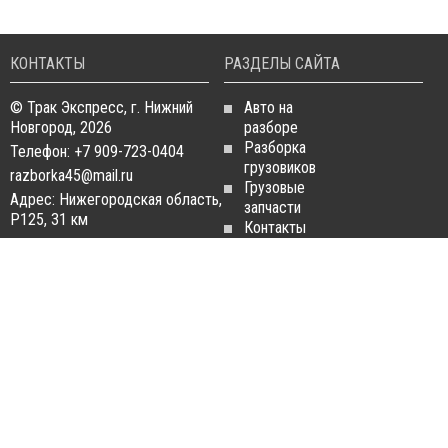
КОНТАКТЫ
РАЗДЕЛЫ САЙТА
© Трак Экспресс, г. Нижний
Авто на
Новгород, 2026
разборе
Разборка
Телефон: +7 909-723-0404
грузовиков
razborka45@mail.ru
Грузовые
Адрес: Нижегородская область,
запчасти
Р125, 31 км
Контакты
Статьи
ЗАПЧАСТИ ДЛЯ
РАЗБОРКА ГРУЗОВИКОВ
ГРУЗОВИКОВ
Разборка
Запчасти
MAN
Man
Разборка
Запчасти Daf
Daf
Запчасти
Разборка
Iveco
Iveco
Запчасти
Разборка