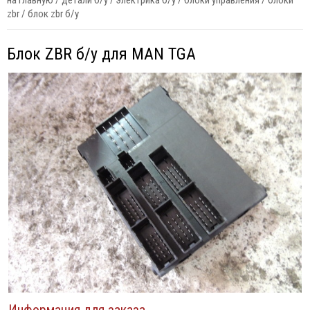
на главную
/
детали б/у
/
электрика б/у
/
блоки управления
/
блоки
zbr
/
блок zbr б/у
Блок ZBR б/у для MAN TGA