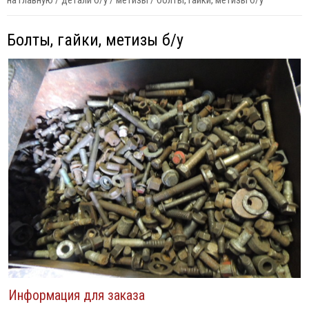
на главную
/
детали б/у
/
метизы
/
болты, гайки, метизы б/у
Болты, гайки, метизы б/у
Информация для заказа